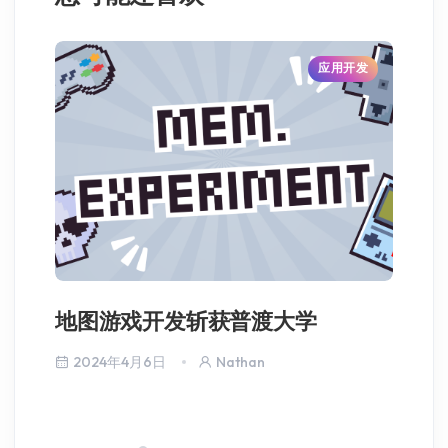
应用开发
地图游戏开发斩获普渡大学
J
国
2024年4月6日
Nathan