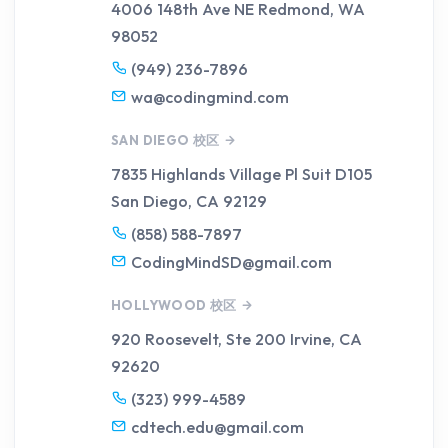
4006 148th Ave NE
Redmond, WA
98052
(949) 236-7896
wa@codingmind.com
SAN DIEGO 校区
7835 Highlands Village Pl Suit D105
San Diego, CA 92129
(858) 588-7897
CodingMindSD@gmail.com
HOLLYWOOD 校区
920 Roosevelt, Ste 200
Irvine, CA
92620
(323) 999-4589
cdtech.edu@gmail.com