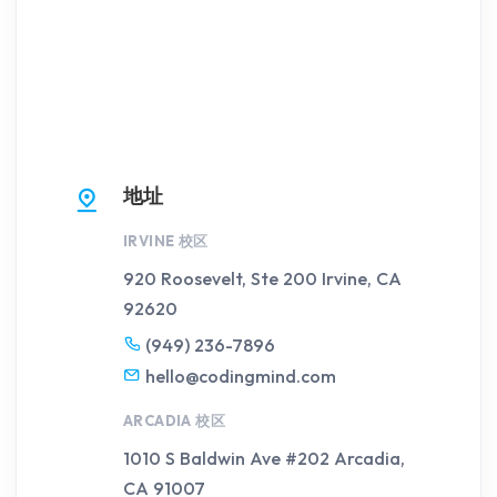
地址
IRVINE 校区
920 Roosevelt, Ste 200
Irvine, CA
92620
(949) 236-7896
hello@codingmind.com
ARCADIA 校区
1010 S Baldwin Ave #202
Arcadia,
CA 91007