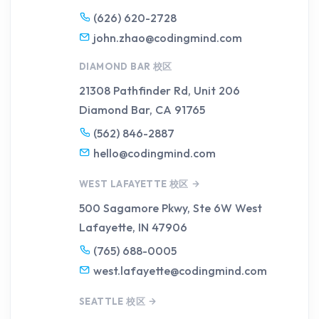
(626) 620-2728
john.zhao@codingmind.com
DIAMOND BAR 校区
21308 Pathfinder Rd, Unit 206
Diamond Bar, CA 91765
(562) 846-2887
hello@codingmind.com
WEST LAFAYETTE 校区
500 Sagamore Pkwy, Ste 6W
West
Lafayette, IN 47906
(765) 688-0005
west.lafayette@codingmind.com
SEATTLE 校区